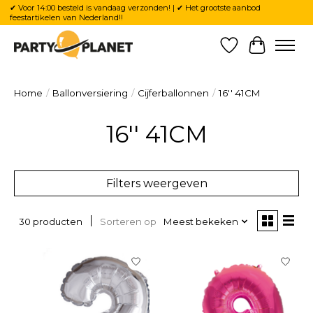
✔ Voor 14:00 besteld is vandaag verzonden! | ✔ Het grootste aanbod
feestartikelen van Nederland!!
Verlanglijst
Winkelw
Home
/
Ballonversiering
/
Cijferballonnen
/
16'' 41CM
16'' 41CM
Filters weergeven
Sorteren op
Meest bekeken
30 producten