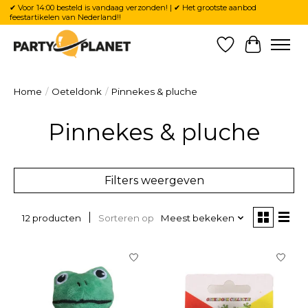
✔ Voor 14:00 besteld is vandaag verzonden! | ✔ Het grootste aanbod
feestartikelen van Nederland!!
Verlanglijst
Winkelw
Home
/
Oeteldonk
/
Pinnekes & pluche
Pinnekes & pluche
Filters weergeven
Sorteren op
Meest bekeken
12 producten