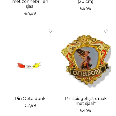
met zonnebril en
(20 cm)
sjaal
€9,99
€4,99
Pin Oeteldonk
Pin spiegellijst draak
met sjaal*
€2,99
€4,99