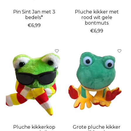
Pin Sint Jan met 3
Pluche kikker met
bedels*
rood wit gele
bontmuts
€6,99
€6,99
Pluche kikkerkop
Grote pluche kikker