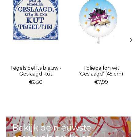
Tegels delfts blauw -
Folieballon wit
Geslaagd Kut
’Geslaagd’ (45 cm)
€6,50
€7,99
Bekijk de nieuwste