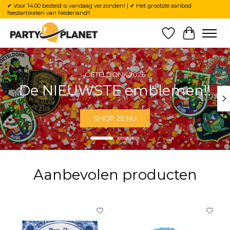
✔ Voor 14:00 besteld is vandaag verzonden! | ✔ Het grootste aanbod
feestartikelen van Nederland!!
Verlanglijst
Winkelw
Hero slideshow items
OETELDONK 2026
De NIEUWSTE emblemen!!
SHOP ZE NU
Aanbevolen producten
Items van productcarrousel