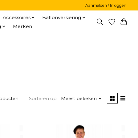
Aanmelden / Inloggen
Accessoires
Ballonversiering
g
Merken
roducten
Sorteren op
Meest bekeken