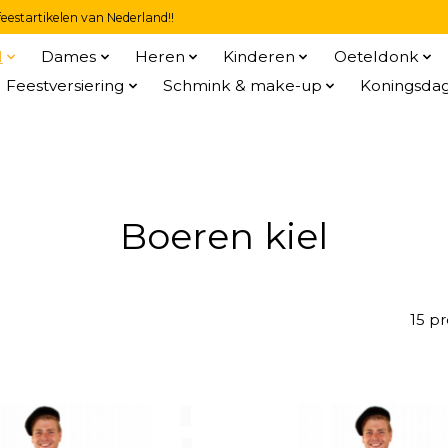
eestartikelen van Nederland!!
l
Dames
Heren
Kinderen
Oeteldonk
Feestversiering
Schmink & make-up
Koningsda
Boeren kiel
15 p