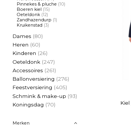
Pinnekes & pluche
(10)
Boeren kiel
(15)
Oeteldonk
(12)
Zandhazendurp
(1)
Kruikenstad
(3)
Dames
(80)
Heren
(60)
Kinderen
(26)
Oeteldonk
(247)
Accessoires
(261)
Ballonversiering
(276)
Feestversiering
(405)
Schmink & make-up
(93)
Kiel
Koningsdag
(70)
Merken