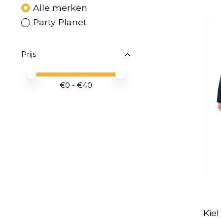
Alle merken
Party Planet
Prijs
Minimale prijswaarde
Price maximum value
€
0
- €
40
Kiel