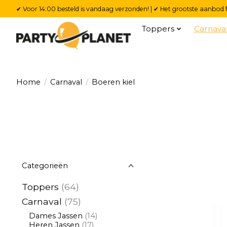
✔ Voor 14:00 besteld is vandaag verzonden! | ✔ Het grootste aanbod f
Toppers
Carnava
Home
/
Carnaval
/
Boeren kiel
Categorieën
Toppers
(64)
Carnaval
(75)
Dames Jassen
(14)
Heren Jassen
(17)