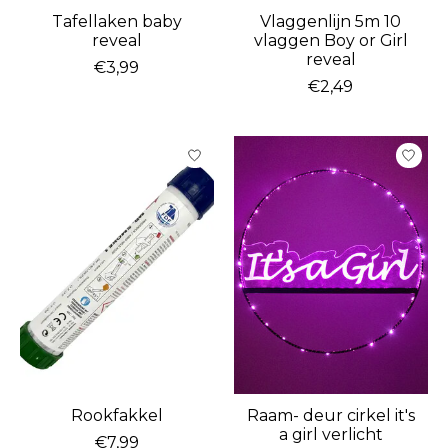
Tafellaken baby
Vlaggenlijn 5m 10
reveal
vlaggen Boy or Girl
reveal
€3,99
€2,49
Rookfakkel
Raam- deur cirkel it's
a girl verlicht
€7,99