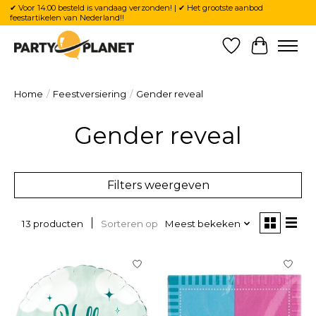
✔ Voor 14:00 besteld is vandaag verzonden! | ✔ Het grootste aanbod
feestartikelen van Nederland!!
Verlanglijst
Winkelw
Home
/
Feestversiering
/
Gender reveal
Gender reveal
Filters weergeven
Sorteren op
Meest bekeken
13 producten