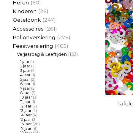
Heren
(60)
Kinderen
(26)
Oeteldonk
(247)
Accessoires
(261)
Ballonversiering
(276)
Feestversiering
(405)
Verjaardag & Leeftijden
(133)
1 jaar
(1)
2 jaar
(2)
3 jaar
(2)
4 jaar
(1)
5 jaar
(2)
6 jaar
(1)
7 jaar
(2)
8 jaar
(1)
10 jaar
(3)
11 jaar
(1)
Tafel
12 jaar
(2)
13 jaar
(2)
14 jaar
(4)
15 jaar
(3)
16 jaar
(28)
17 jaar
(8)
18 jaar
(26)