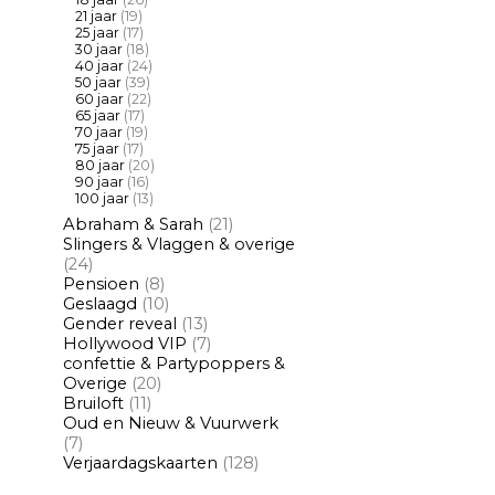
21 jaar
(19)
25 jaar
(17)
30 jaar
(18)
40 jaar
(24)
50 jaar
(39)
60 jaar
(22)
65 jaar
(17)
70 jaar
(19)
75 jaar
(17)
80 jaar
(20)
90 jaar
(16)
100 jaar
(13)
Abraham & Sarah
(21)
Slingers & Vlaggen & overige
(24)
Pensioen
(8)
Geslaagd
(10)
Gender reveal
(13)
Hollywood VIP
(7)
confettie & Partypoppers &
Overige
(20)
Bruiloft
(11)
Oud en Nieuw & Vuurwerk
(7)
Verjaardagskaarten
(128)