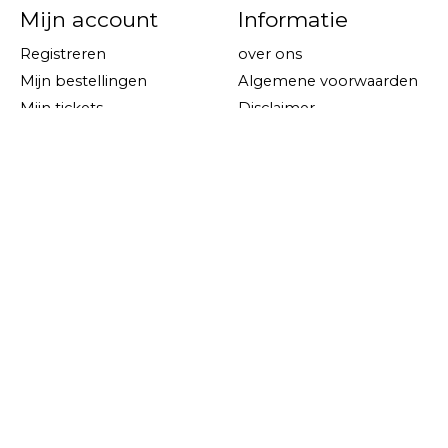
Mijn account
Informatie
Registreren
over ons
Mijn bestellingen
Algemene voorwaarden
Mijn tickets
Disclaimer
Mijn verlanglijst
Privacy Policy
Betaalmethoden
Verzenden & retourneren
Klantenservice
Sitemap