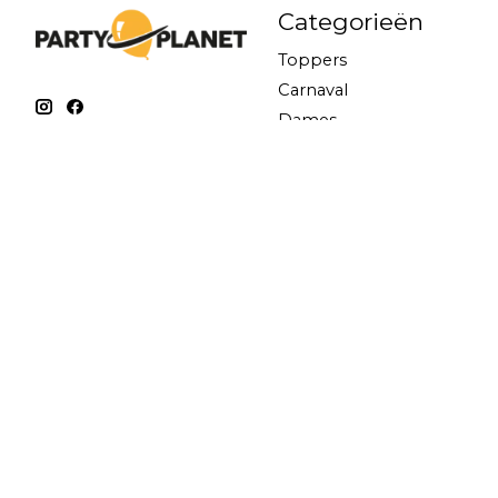
Categorieën
Toppers
Carnaval
Dames
Heren
Kinderen
Oeteldonk
Accessoires
Ballonversiering
Feestversiering
Schmink & make-up
Koningsdag
© Copyright 2026 Party Planet - Powered by
Lightspeed