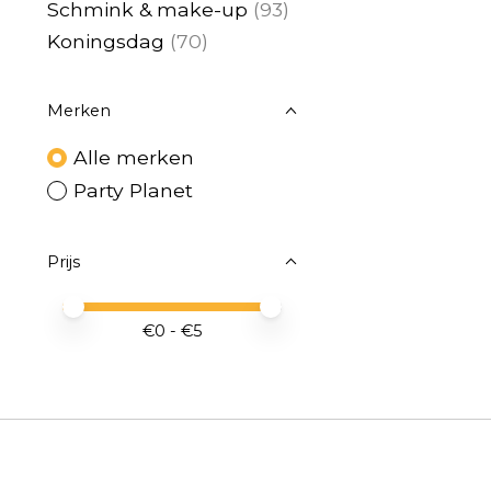
Schmink & make-up
(93)
Koningsdag
(70)
Merken
Alle merken
Party Planet
Prijs
Minimale prijswaarde
Price maximum value
€
0
- €
5