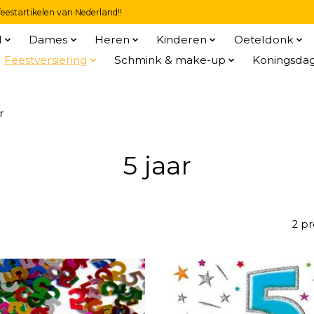
eestartikelen van Nederland!!
l
Dames
Heren
Kinderen
Oeteldonk
Feestversiering
Schmink & make-up
Koningsda
r
5 jaar
2 p