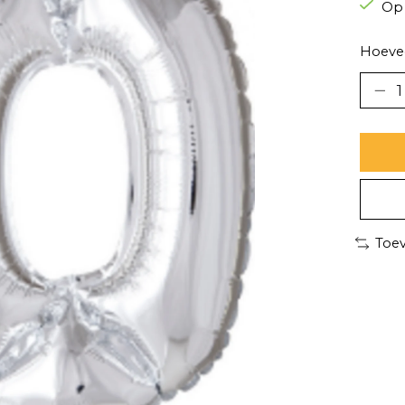
Op
Hoevee
Toev