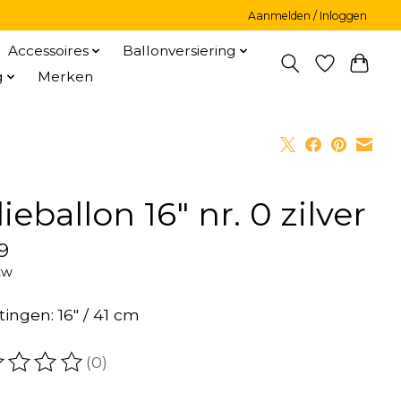
Aanmelden / Inloggen
Accessoires
Ballonversiering
g
Merken
ieballon 16″ nr. 0 zilver
9
tw
ingen: 16" / 41 cm
(0)
oordeling van dit product is
0
van de 5