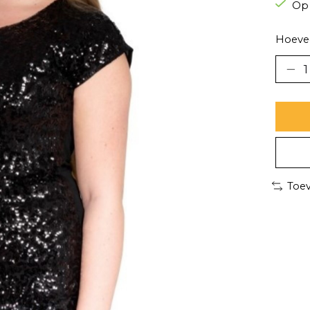
Op
Hoevee
Toev