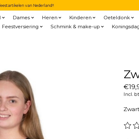
eestartikelen van Nederland!!
l
Dames
Heren
Kinderen
Oeteldonk
Feestversiering
Schmink & make-up
Koningsda
Zw
€19,
Incl. b
Zwart
De be