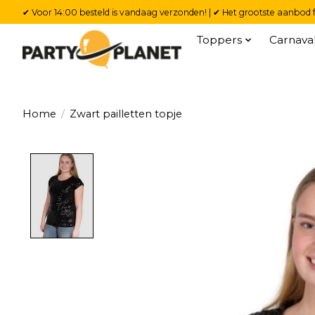
✔ Voor 14:00 besteld is vandaag verzonden! | ✔ Het grootste aanbod f
Toppers
Carnava
Home
/
Zwart pailletten topje
Product image slideshow Items