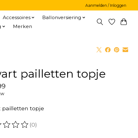
Aanmelden / Inloggen
Accessoires
Ballonversiering
g
Merken
art pailletten topje
99
tw
 pailletten topje
(0)
oordeling van dit product is
0
van de 5