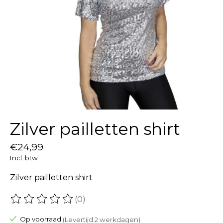
Zilver pailletten shirt
€24,99
Incl. btw
Zilver pailletten shirt
(0)
De beoordeling van dit product is
0
van de 5
Op voorraad
(Levertijd:2 werkdagen)