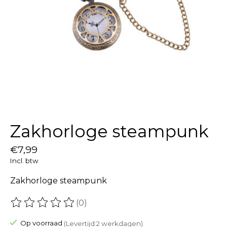
Zakhorloge steampunk
€7,99
Incl. btw
Zakhorloge steampunk
(0)
De beoordeling van dit product is
0
van de 5
Op voorraad
(Levertijd:2 werkdagen)