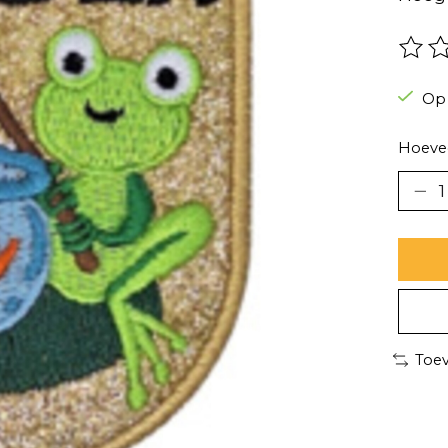
De be
Op
Hoevee
Toev