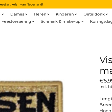
eestartikelen van Nederland!!
l
Dames
Heren
Kinderen
Oeteldonk
Feestversiering
Schmink & make-up
Koningsda
Vi
ma
€5,9
Incl. b
Leng
Breed
Hoog