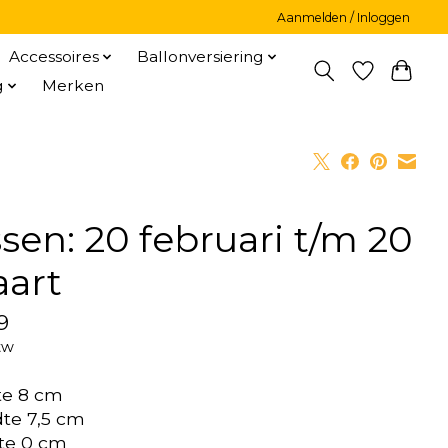
Aanmelden / Inloggen
Accessoires
Ballonversiering
g
Merken
ssen: 20 februari t/m 20
art
9
tw
te 8 cm
te 7,5 cm
te 0 cm