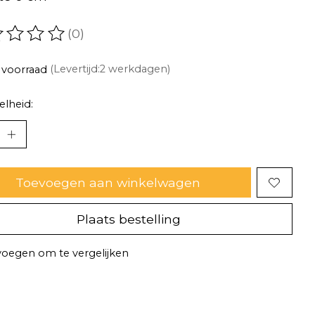
(0)
oordeling van dit product is
0
van de 5
 voorraad
(Levertijd:2 werkdagen)
lheid:
Toevoegen aan winkelwagen
Plaats bestelling
oegen om te vergelijken