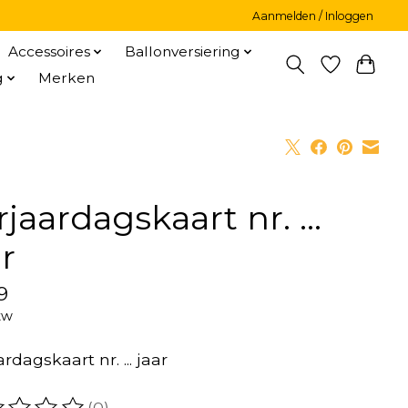
Aanmelden / Inloggen
Accessoires
Ballonversiering
g
Merken
rjaardagskaart nr. ...
ar
9
tw
rdagskaart nr. ... jaar
(0)