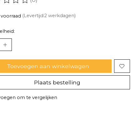
oordeling van dit product is
0
van de 5
 voorraad
(Levertijd:2 werkdagen)
lheid:
Toevoegen aan winkelwagen
Plaats bestelling
oegen om te vergelijken