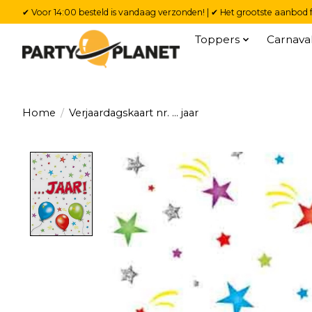
✔ Voor 14:00 besteld is vandaag verzonden! | ✔ Het grootste aanbod f
Toppers
Carnava
Home
/
Verjaardagskaart nr. ... jaar
Product image slideshow Items