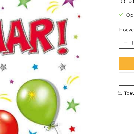
De be
Op
Hoevee
Toev