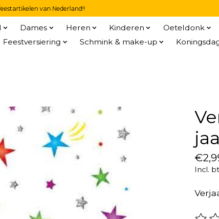
eestartikelen van Nederland!!
l
Dames
Heren
Kinderen
Oeteldonk
Feestversiering
Schmink & make-up
Koningsda
Ve
ja
€2,9
Incl. b
Verjaa