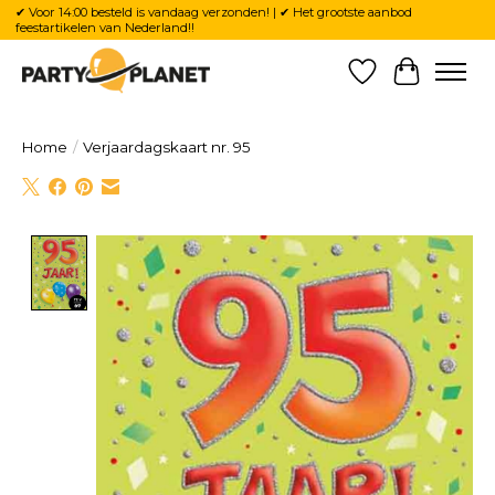
✔ Voor 14:00 besteld is vandaag verzonden! | ✔ Het grootste aanbod
feestartikelen van Nederland!!
Verlanglijst
Winkelw
Home
/
Verjaardagskaart nr. 95
Product image slideshow Items