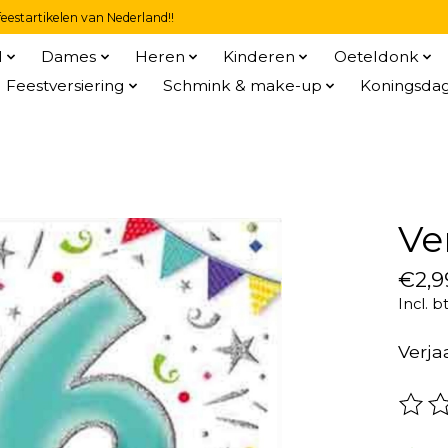
eestartikelen van Nederland!!
l
Dames
Heren
Kinderen
Oeteldonk
Feestversiering
Schmink & make-up
Koningsda
Ve
€2,9
Incl. b
Verja
De be