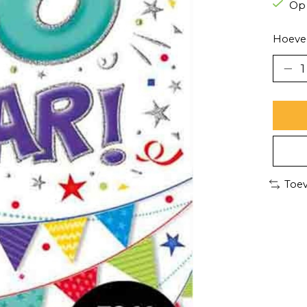
Op
Hoevee
Toev