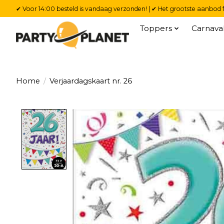
✔ Voor 14:00 besteld is vandaag verzonden! | ✔ Het grootste aanbod f
Toppers
Carnava
Home
/
Verjaardagskaart nr. 26
Product image slideshow Items