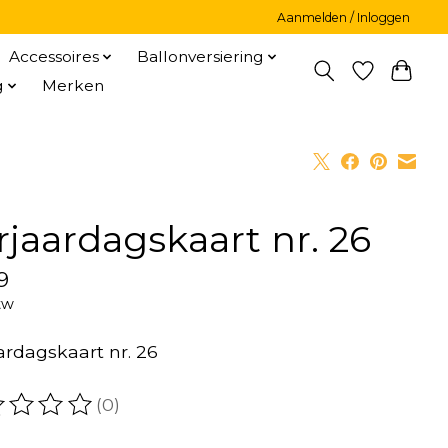
Aanmelden / Inloggen
Accessoires
Ballonversiering
g
Merken
rjaardagskaart nr. 26
9
tw
ardagskaart nr. 26
(0)
oordeling van dit product is
0
van de 5