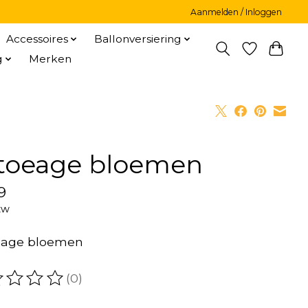
Aanmelden / Inloggen
Accessoires
Ballonversiering
g
Merken
toeage bloemen
9
tw
eage bloemen
(0)
oordeling van dit product is
0
van de 5