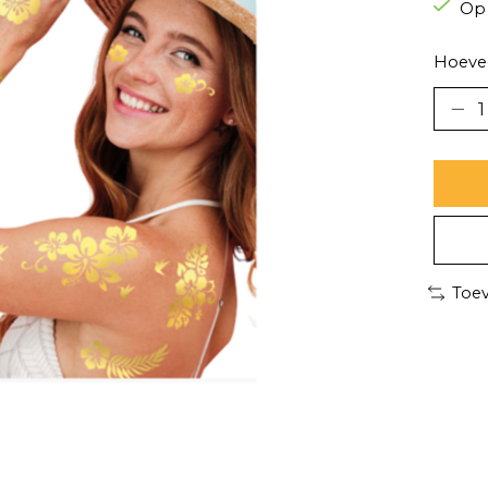
Op
Hoevee
Toev