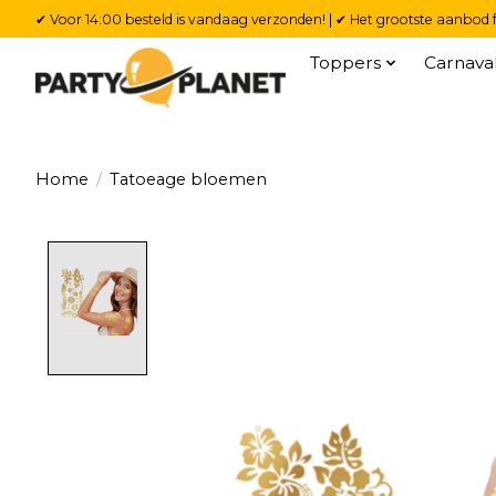
✔ Voor 14:00 besteld is vandaag verzonden! | ✔ Het grootste aanbod f
Toppers
Carnava
Home
/
Tatoeage bloemen
Product image slideshow Items