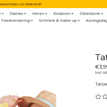
eestartikelen van Nederland!!
l
Dames
Heren
Kinderen
Oeteldonk
Feestversiering
Schmink & make-up
Koningsda
Ta
€3,9
Incl. b
Tato
De be