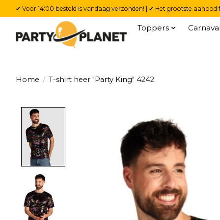
✔ Voor 14:00 besteld is vandaag verzonden! | ✔ Het grootste aanbod f
Toppers
Carnava
Home
/
T-shirt heer "Party King" 4242
Product image slideshow Items