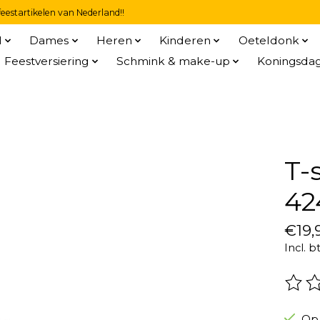
eestartikelen van Nederland!!
l
Dames
Heren
Kinderen
Oeteldonk
Feestversiering
Schmink & make-up
Koningsda
T-
42
€19,
Incl. b
De be
Op