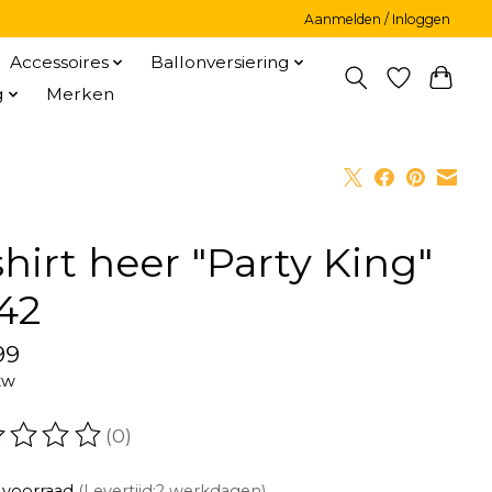
Aanmelden / Inloggen
Accessoires
Ballonversiering
g
Merken
shirt heer "Party King"
42
99
tw
(0)
oordeling van dit product is
0
van de 5
 voorraad
(Levertijd:2 werkdagen)