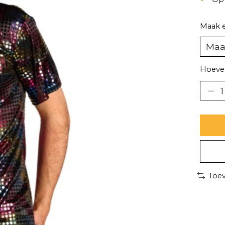
Maak 
Hoevee
Toev