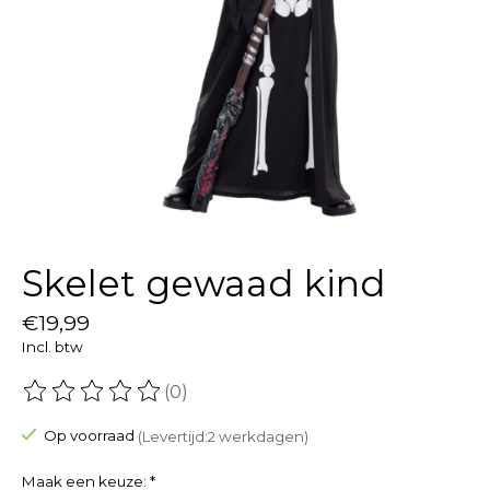
Skelet gewaad kind
€19,99
Incl. btw
(0)
De beoordeling van dit product is
0
van de 5
Op voorraad
(Levertijd:2 werkdagen)
Maak een keuze:
*