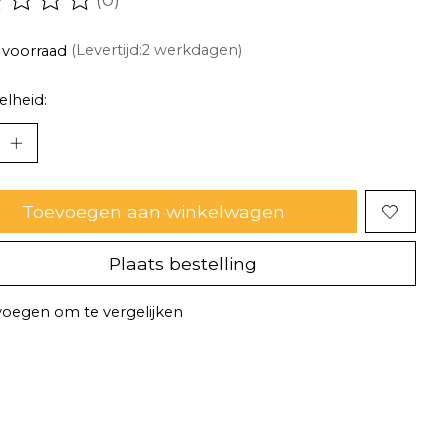
oordeling van dit product is
0
van de 5
 voorraad
(Levertijd:2 werkdagen)
lheid:
Toevoegen aan winkelwagen
Plaats bestelling
oegen om te vergelijken