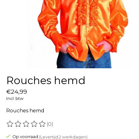
Rouches hemd
€24,99
Incl. btw
Rouches hemd
(0)
De beoordeling van dit product is
0
van de 5
Op voorraad
(Levertijd:2 werkdagen)