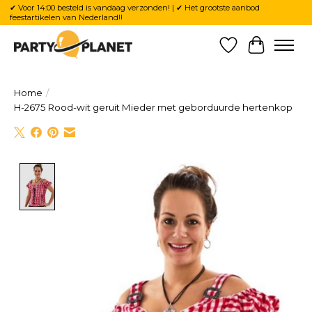
✔ Voor 14:00 besteld is vandaag verzonden! | ✔ Het grootste aanbod
feestartikelen van Nederland!!
Verlanglijst
Winkelw
Home
/
H-2675 Rood-wit geruit Mieder met geborduurde hertenkop
Product image slideshow Items