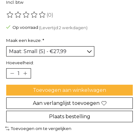
Incl. btw
(0)
De beoordeling van dit product is
0
van de 5
Op voorraad
(Levertijd:2 werkdagen)
Maak een keuze:
*
Hoeveelheid:
Toevoegen aan winkelwagen
Aan verlanglijst toevoegen
Plaats bestelling
Toevoegen om te vergelijken