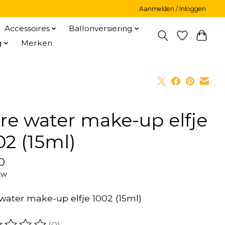
Aanmelden / Inloggen
Accessoires
Ballonversiering
g
Merken
re water make-up elfje
02 (15ml)
0
tw
water make-up elfje 1002 (15ml)
(0)