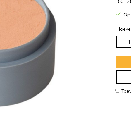
De be
Op
Hoevee
Toev