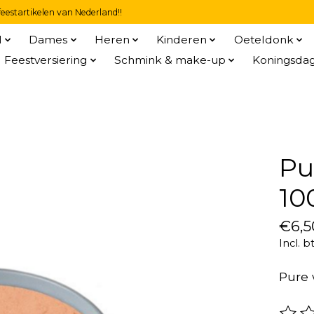
eestartikelen van Nederland!!
l
Dames
Heren
Kinderen
Oeteldonk
Feestversiering
Schmink & make-up
Koningsda
Pu
10
€6,5
Incl. b
Pure 