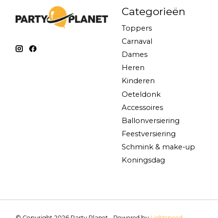
Categorieën
Toppers
Carnaval
Dames
Heren
Kinderen
Oeteldonk
Accessoires
Ballonversiering
Feestversiering
Schmink & make-up
Koningsdag
© Copyright 2026 Party Planet - Powered by
Lightspeed