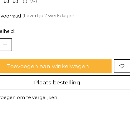
oordeling van dit product is
0
van de 5
 voorraad
(Levertijd:2 werkdagen)
lheid:
Toevoegen aan winkelwagen
Plaats bestelling
oegen om te vergelijken