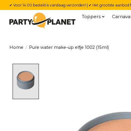
✔ Voor 14:00 besteld is vandaag verzonden! | ✔ Het grootste aanbod f
Toppers
Carnava
Home
/
Pure water make-up elfje 1002 (15ml)
Product image slideshow Items