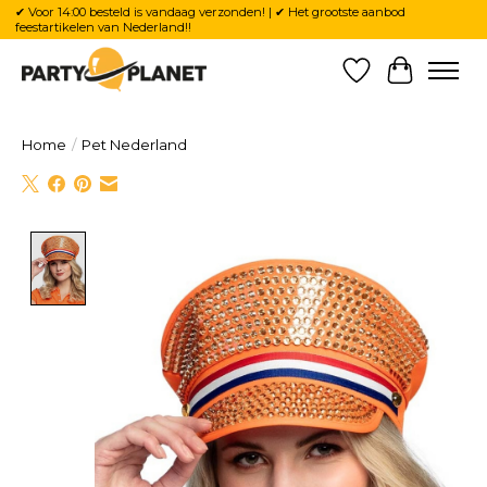
✔ Voor 14:00 besteld is vandaag verzonden! | ✔ Het grootste aanbod
feestartikelen van Nederland!!
Verlanglijst
Winkelw
Home
/
Pet Nederland
Product image slideshow Items