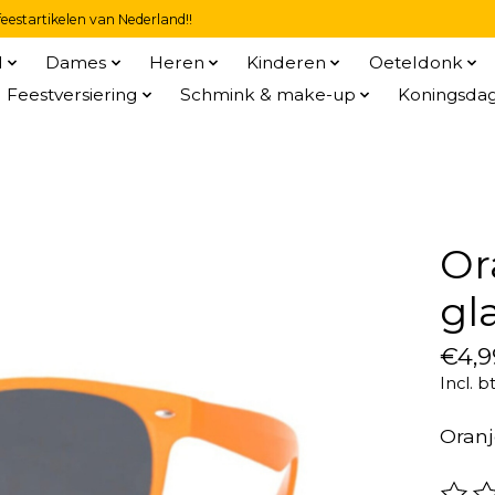
eestartikelen van Nederland!!
l
Dames
Heren
Kinderen
Oeteldonk
Feestversiering
Schmink & make-up
Koningsda
Or
gl
€4,9
Incl. b
Oranj