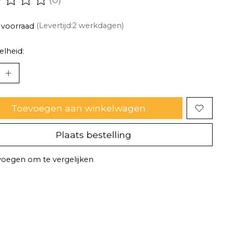
oordeling van dit product is
0
van de 5
 voorraad
(Levertijd:2 werkdagen)
lheid:
Toevoegen aan winkelwagen
Plaats bestelling
oegen om te vergelijken