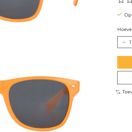
De be
Op
Hoevee
Toev