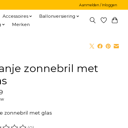
Aanmelden / Inloggen
Accessoires
Ballonversiering
g
Merken
anje zonnebril met
as
9
tw
e zonnebril met glas
(0)