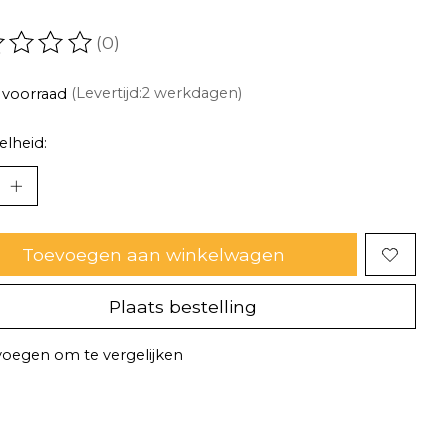
(0)
oordeling van dit product is
0
van de 5
 voorraad
(Levertijd:2 werkdagen)
lheid:
Toevoegen aan winkelwagen
Plaats bestelling
oegen om te vergelijken