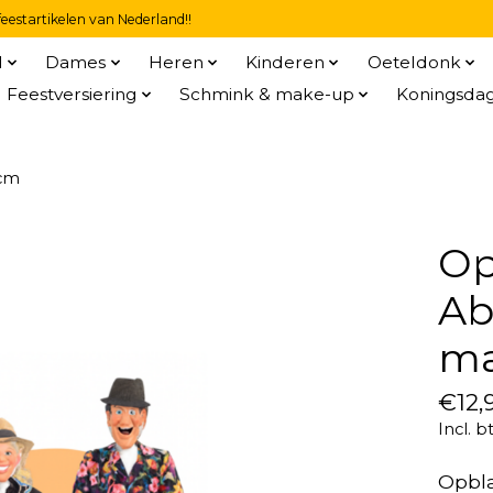
eestartikelen van Nederland!!
l
Dames
Heren
Kinderen
Oeteldonk
Feestversiering
Schmink & make-up
Koningsda
8cm
Op
Ab
ma
€12,
Incl. b
Opbl