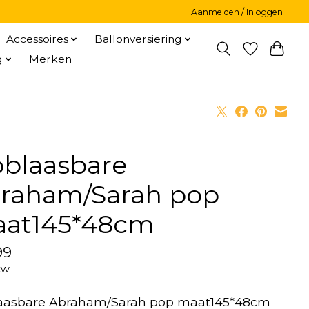
Aanmelden / Inloggen
Accessoires
Ballonversiering
g
Merken
blaasbare
raham/Sarah pop
at145*48cm
99
tw
aasbare Abraham/Sarah pop maat145*48cm