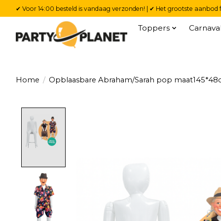
✔ Voor 14:00 besteld is vandaag verzonden! | ✔ Het grootste aanbod f
Toppers
Carnava
Home
/
Opblaasbare Abraham/Sarah pop maat145*4
Product image slideshow Items