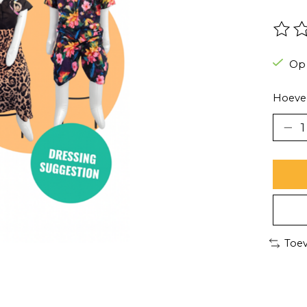
De be
Op
Hoevee
Toev