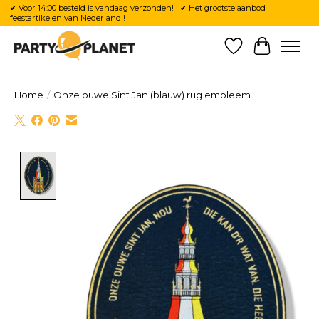
✔ Voor 14:00 besteld is vandaag verzonden! | ✔ Het grootste aanbod
feestartikelen van Nederland!!
Verlanglijst
Winkelw
Home
/
Onze ouwe Sint Jan (blauw) rug embleem
Product image slideshow Items