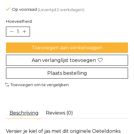
De beoordeling van dit product is
0
van de 5
Op voorraad
(Levertijd:2 werkdagen)
Hoeveelheid:
Toevoegen aan winkelwagen
Aan verlanglijst toevoegen
Plaats bestelling
Toevoegen om te vergelijken
Beschrijving
Reviews (0)
Versier je kiel of jas met dit originele Oeteldonks