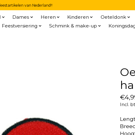
eestartikelen van Nederland!!
l
Dames
Heren
Kinderen
Oeteldonk
Feestversiering
Schmink & make-up
Koningsda
Oe
ha
€4,9
Incl. b
Lengt
Bree
Hoog