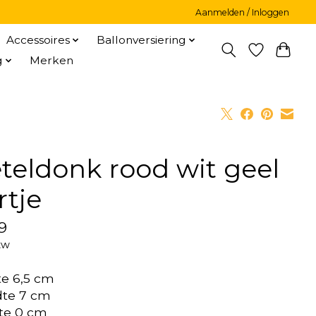
Aanmelden / Inloggen
Accessoires
Ballonversiering
g
Merken
teldonk rood wit geel
rtje
9
tw
e 6,5 cm
dte 7 cm
te 0 cm