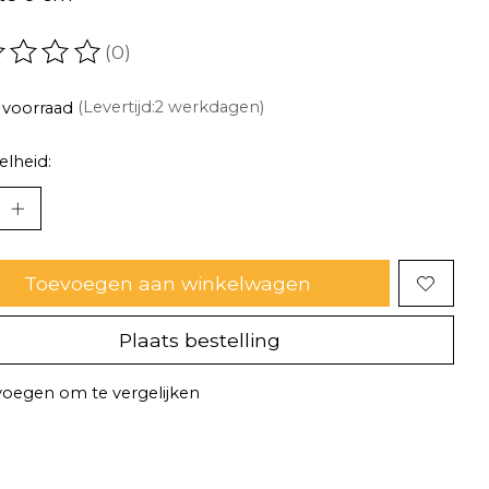
(0)
oordeling van dit product is
0
van de 5
 voorraad
(Levertijd:2 werkdagen)
lheid:
Toevoegen aan winkelwagen
Plaats bestelling
oegen om te vergelijken