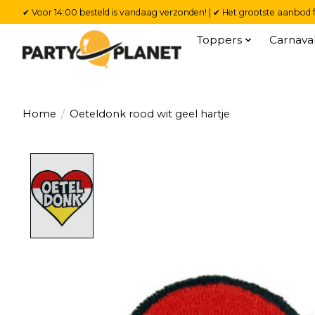
✔ Voor 14:00 besteld is vandaag verzonden! | ✔ Het grootste aanbod f
Toppers
Carnava
Home
/
Oeteldonk rood wit geel hartje
Product image slideshow Items