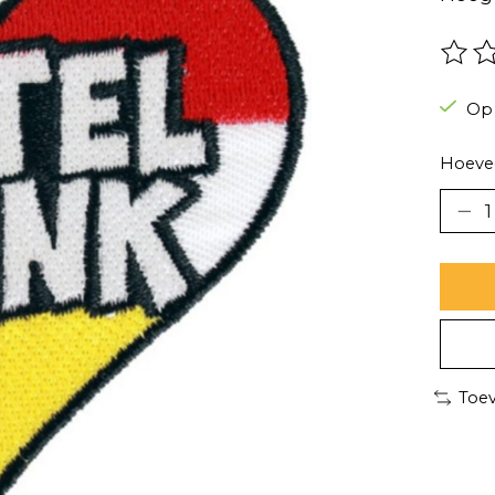
De be
Op
Hoevee
Toev