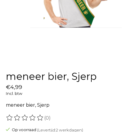
meneer bier, Sjerp
€4,99
Incl. btw
meneer bier, Sjerp
(0)
De beoordeling van dit product is
0
van de 5
Op voorraad
(Levertijd:2 werkdagen)