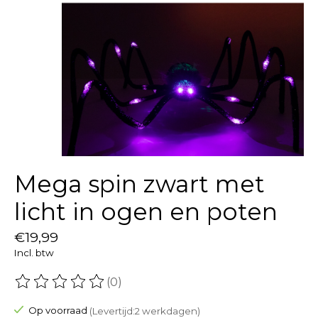
Mega spin zwart met
licht in ogen en poten
€19,99
Incl. btw
(0)
De beoordeling van dit product is
0
van de 5
Op voorraad
(Levertijd:2 werkdagen)