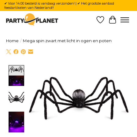
✔ Voor 14:00 besteld is vandaag verzonden! | ✔ Het grootste aanbod
feestartikelen van Nederland!!
Verlanglijst
Winkelw
Home
/
Mega spin zwart met licht in ogen en poten
Product image slideshow Items