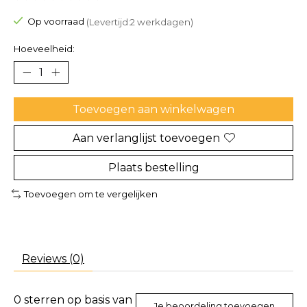
De beoordeling van dit product is
0
van de 5
Op voorraad
(Levertijd:2 werkdagen)
Hoeveelheid:
Toevoegen aan winkelwagen
Aan verlanglijst toevoegen
Plaats bestelling
Toevoegen om te vergelijken
Reviews (0)
0
sterren op basis van
Je beoordeling toevoegen