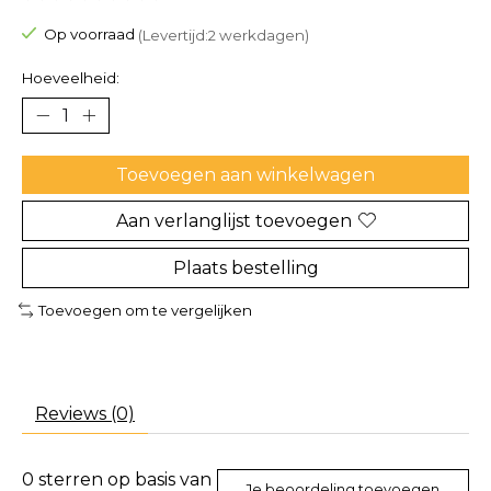
De beoordeling van dit product is
0
van de 5
Op voorraad
(Levertijd:2 werkdagen)
Hoeveelheid:
Toevoegen aan winkelwagen
Aan verlanglijst toevoegen
Plaats bestelling
Toevoegen om te vergelijken
Reviews (0)
0
sterren op basis van
Je beoordeling toevoegen