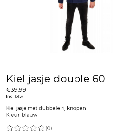
Kiel jasje double 60
€39,99
Incl. btw
Kiel jasje met dubbele rij knopen
Kleur: blauw
(0)
De beoordeling van dit product is
0
van de 5