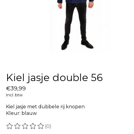
Kiel jasje double 56
€39,99
Incl. btw
Kiel jasje met dubbele rij knopen
Kleur: blauw
(0)
De beoordeling van dit product is
0
van de 5