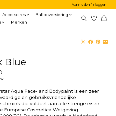
Aanmelden / Inloggen
Accessoires
Ballonversiering
g
Merken
k Blue
0
tw
star Aqua Face- and Bodypaint is een zeer
aardige en gebruiksvriendelijke
schmink die voldoet aan alle strenge eisen
de Europese Cosmetica Wetgeving
/2009/EG). De schmink wordt in Nederland