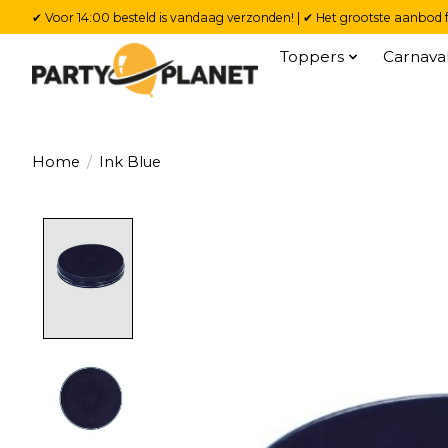
✔ Voor 14:00 besteld is vandaag verzonden! | ✔ Het grootste aanbod f
Toppers
Carnava
Home
/
Ink Blue
Product image slideshow Items