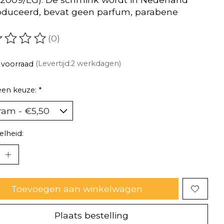
duceerd, bevat geen parfum, parabene
(0)
oordeling van dit product is
0
van de 5
 voorraad
(Levertijd:2 werkdagen)
een keuze:
*
lheid:
Toevoegen aan winkelwagen
Plaats bestelling