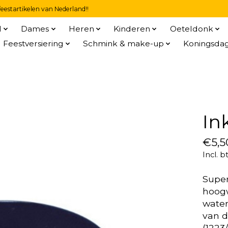
eestartikelen van Nederland!!
l
Dames
Heren
Kinderen
Oeteldonk
Feestversiering
Schmink & make-up
Koningsda
In
€5,5
Incl. b
Super
hoogw
water
van 
(1223