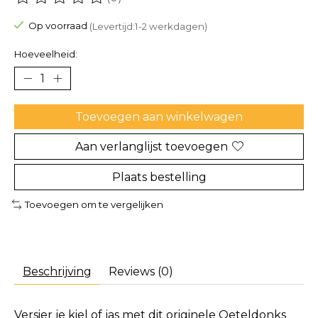
De beoordeling van dit product is
0
van de 5
Op voorraad
(Levertijd:1-2 werkdagen)
Hoeveelheid:
Toevoegen aan winkelwagen
Aan verlanglijst toevoegen
Plaats bestelling
Toevoegen om te vergelijken
Beschrijving
Reviews (0)
Versier je kiel of jas met dit originele Oeteldonks