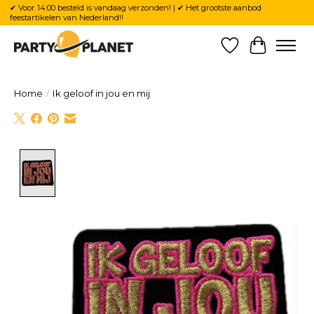
✔ Voor 14:00 besteld is vandaag verzonden! | ✔ Het grootste aanbod
feestartikelen van Nederland!!
Verlanglijst
Winkelw
Home
/
Ik geloof in jou en mij
Product image slideshow Items