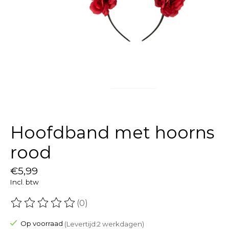
Hoofdband met hoorns
rood
€5,99
Incl. btw
(0)
De beoordeling van dit product is
0
van de 5
Op voorraad
(Levertijd:2 werkdagen)