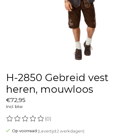
H-2850 Gebreid vest
heren, mouwloos
€72,95
Incl. btw
(0)
De beoordeling van dit product is
0
van de 5
Op voorraad
(Levertijd:2 werkdagen)