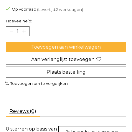
De beoordeling van dit product is
0
van de 5
Op voorraad
(Levertijd:2 werkdagen)
Hoeveelheid:
Toevoegen aan winkelwagen
Aan verlanglijst toevoegen
Plaats bestelling
Toevoegen om te vergelijken
Reviews (0)
0
sterren op basis van
Je beoordeling toevoegen