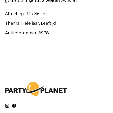
gemiddeld
1,5 tot 2 weken
zweven.
Afmeting:
34"/ 86 cm
Thema:
Hele jaar, Leeftijd
Artikelnummer:
8978