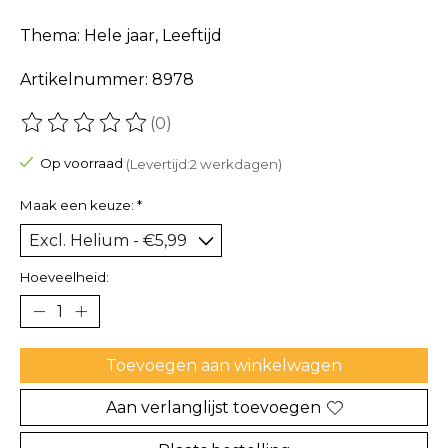
Thema: Hele jaar, Leeftijd
Artikelnummer: 8978
(0)
De beoordeling van dit product is
0
van de 5
Op voorraad
(Levertijd:2 werkdagen)
Maak een keuze:
*
Hoeveelheid:
Toevoegen aan winkelwagen
Aan verlanglijst toevoegen