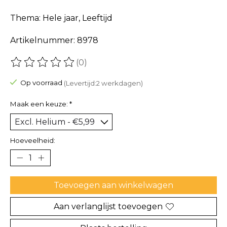
Thema: Hele jaar, Leeftijd
Artikelnummer: 8978
(0)
De beoordeling van dit product is
0
van de 5
Op voorraad
(Levertijd:2 werkdagen)
Maak een keuze:
*
Hoeveelheid:
Toevoegen aan winkelwagen
Aan verlanglijst toevoegen