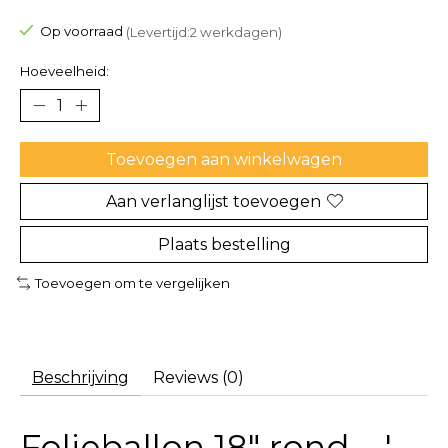
De beoordeling van dit product is
0
van de 5
Op voorraad
(Levertijd:2 werkdagen)
Hoeveelheid:
Toevoegen aan winkelwagen
Aan verlanglijst toevoegen
Plaats bestelling
Toevoegen om te vergelijken
Beschrijving
Reviews (0)
Folieballon 18″ rond – '