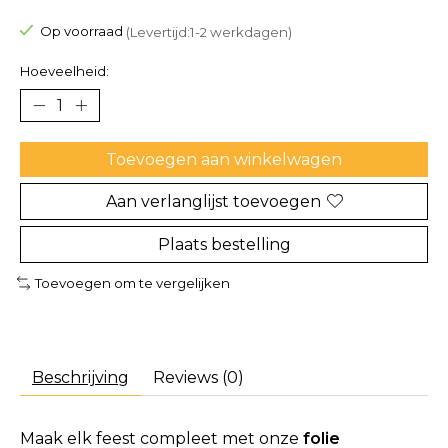
De beoordeling van dit product is
0
van de 5
Op voorraad
(Levertijd:1-2 werkdagen)
Hoeveelheid:
Toevoegen aan winkelwagen
Aan verlanglijst toevoegen
Plaats bestelling
Toevoegen om te vergelijken
Beschrijving
Reviews (0)
Maak elk feest compleet met onze
folie