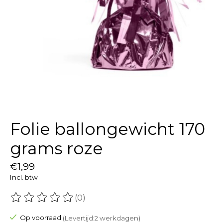
Folie ballongewicht 170
grams roze
€1,99
Incl. btw
(0)
De beoordeling van dit product is
0
van de 5
Op voorraad
(Levertijd:2 werkdagen)