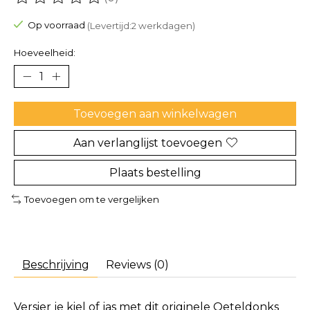
De beoordeling van dit product is
0
van de 5
Op voorraad
(Levertijd:2 werkdagen)
Hoeveelheid:
Toevoegen aan winkelwagen
Aan verlanglijst toevoegen
Plaats bestelling
Toevoegen om te vergelijken
Beschrijving
Reviews (0)
Versier je kiel of jas met dit originele Oeteldonks