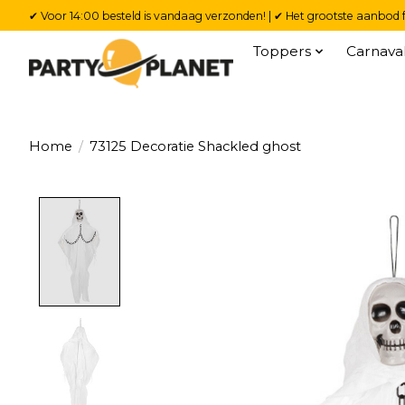
✔ Voor 14:00 besteld is vandaag verzonden! | ✔ Het grootste aanbod f
Toppers
Carnava
Home
/
73125 Decoratie Shackled ghost
Product image slideshow Items