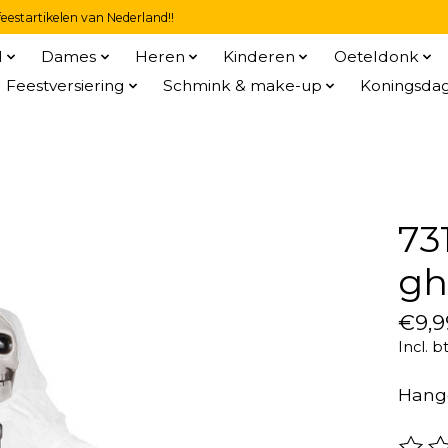
eestartikelen van Nederland!!
l
Dames
Heren
Kinderen
Oeteldonk
Feestversiering
Schmink & make-up
Koningsda
73
gh
€9,9
Incl. b
Hangd