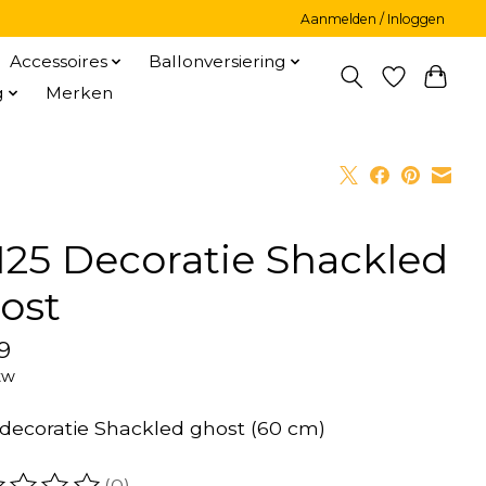
Aanmelden / Inloggen
Accessoires
Ballonversiering
g
Merken
125 Decoratie Shackled
ost
9
tw
ecoratie Shackled ghost (60 cm)
(0)