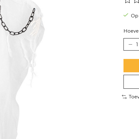
De be
Op
Hoevee
Toev