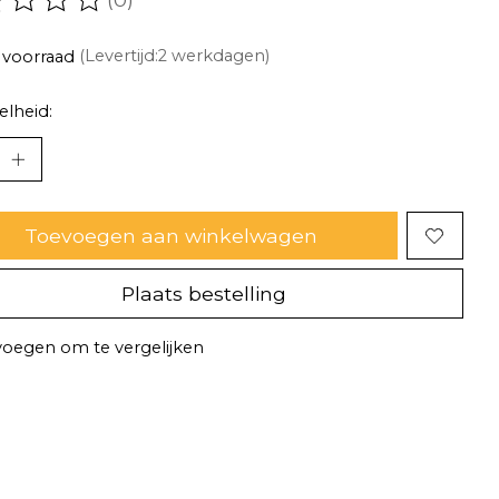
oordeling van dit product is
0
van de 5
 voorraad
(Levertijd:2 werkdagen)
lheid:
Toevoegen aan winkelwagen
Plaats bestelling
oegen om te vergelijken