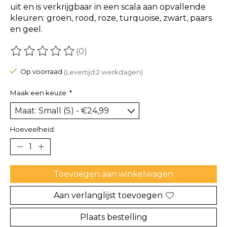
uit en is verkrijgbaar in een scala aan opvallende
kleuren: groen, rood, roze, turquoise, zwart, paars
en geel.
(0)
De beoordeling van dit product is
0
van de 5
Op voorraad
(Levertijd:2 werkdagen)
Maak een keuze:
*
Hoeveelheid:
Toevoegen aan winkelwagen
Aan verlanglijst toevoegen
Plaats bestelling