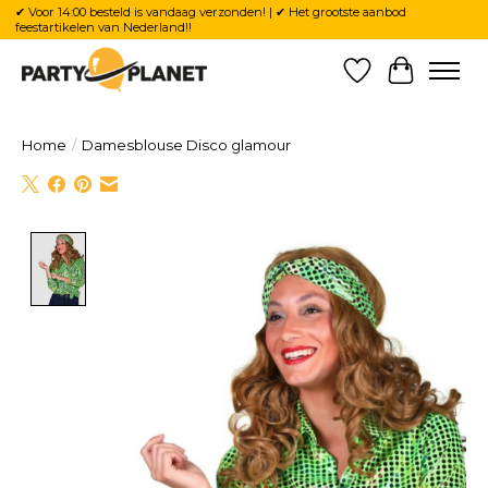
✔ Voor 14:00 besteld is vandaag verzonden! | ✔ Het grootste aanbod
feestartikelen van Nederland!!
Verlanglijst
Winkelw
Home
/
Damesblouse Disco glamour
Product image slideshow Items