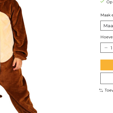
Op
Maak 
Hoevee
Toev