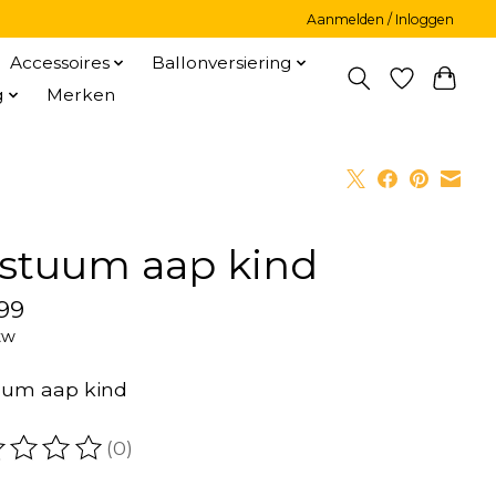
Aanmelden / Inloggen
Accessoires
Ballonversiering
g
Merken
stuum aap kind
99
tw
uum aap kind
(0)
oordeling van dit product is
0
van de 5