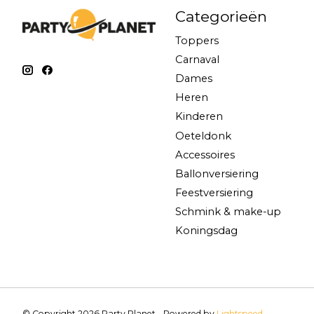
Categorieën
Toppers
Carnaval
Dames
Heren
Kinderen
Oeteldonk
Accessoires
Ballonversiering
Feestversiering
Schmink & make-up
Koningsdag
© Copyright 2026 Party Planet - Powered by
Lightspeed