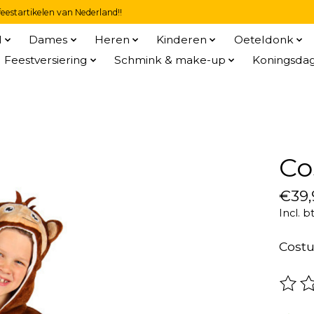
eestartikelen van Nederland!!
l
Dames
Heren
Kinderen
Oeteldonk
Feestversiering
Schmink & make-up
Koningsda
Co
€39,
Incl. b
Cost
De be