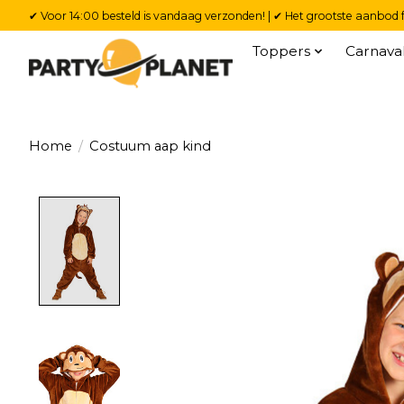
✔ Voor 14:00 besteld is vandaag verzonden! | ✔ Het grootste aanbod f
Toppers
Carnava
Home
/
Costuum aap kind
Product image slideshow Items