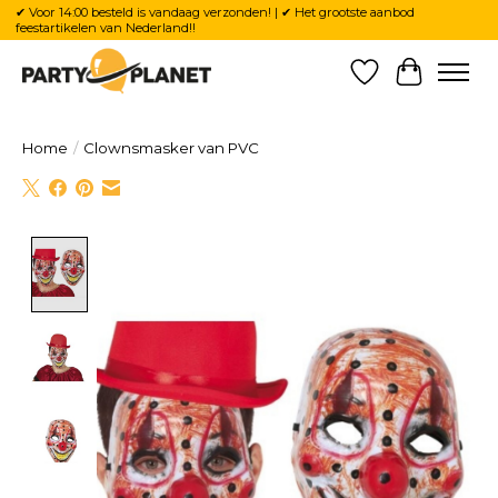
✔ Voor 14:00 besteld is vandaag verzonden! | ✔ Het grootste aanbod
feestartikelen van Nederland!!
Verlanglijst
Winkelw
Home
/
Clownsmasker van PVC
Product image slideshow Items