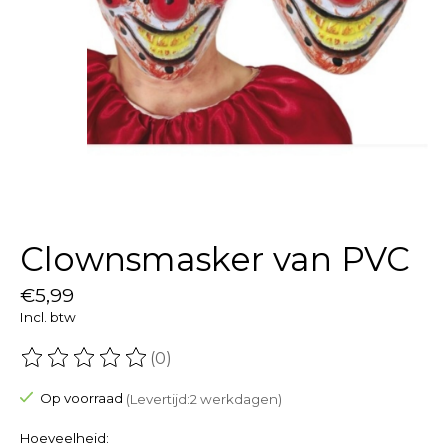
Clownsmasker van PVC
€5,99
Incl. btw
(0)
De beoordeling van dit product is
0
van de 5
Op voorraad
(Levertijd:2 werkdagen)
Hoeveelheid: