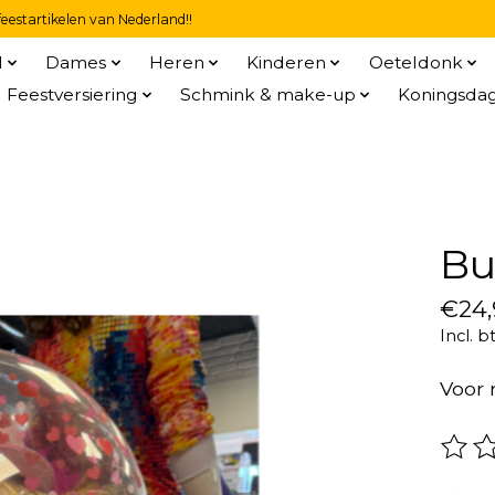
eestartikelen van Nederland!!
l
Dames
Heren
Kinderen
Oeteldonk
Feestversiering
Schmink & make-up
Koningsda
Bu
€24,
Incl. b
Voor 
De be