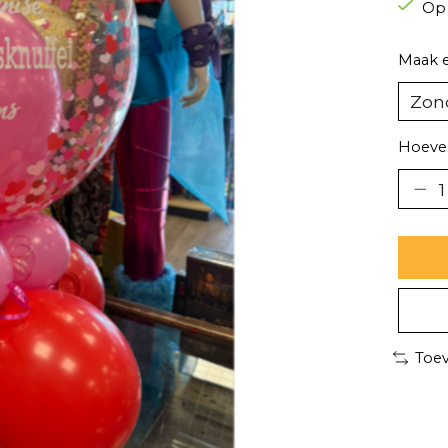
Op
Maak 
Hoevee
Toev