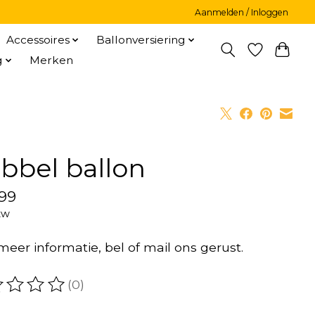
Aanmelden / Inloggen
Accessoires
Ballonversiering
g
Merken
bbel ballon
99
tw
meer informatie, bel of mail ons gerust.
(0)
oordeling van dit product is
0
van de 5