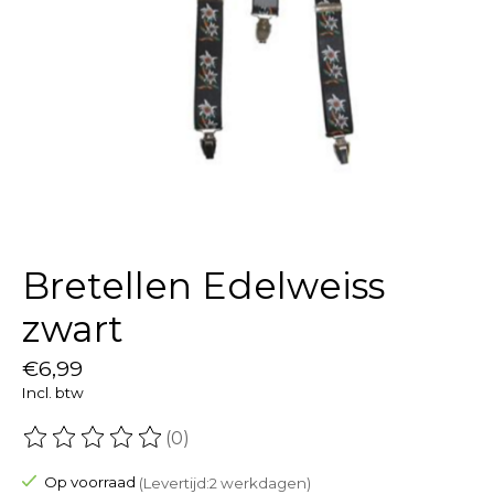
Bretellen Edelweiss
zwart
€6,99
Incl. btw
(0)
De beoordeling van dit product is
0
van de 5
Op voorraad
(Levertijd:2 werkdagen)