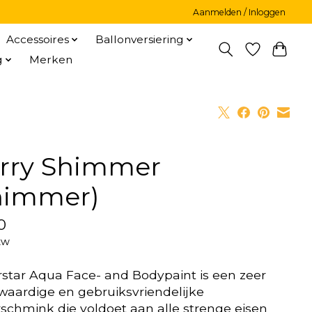
Aanmelden / Inloggen
Accessoires
Ballonversiering
g
Merken
rry Shimmer
himmer)
0
tw
star Aqua Face- and Bodypaint is een zeer
aardige en gebruiksvriendelijke
schmink die voldoet aan alle strenge eisen