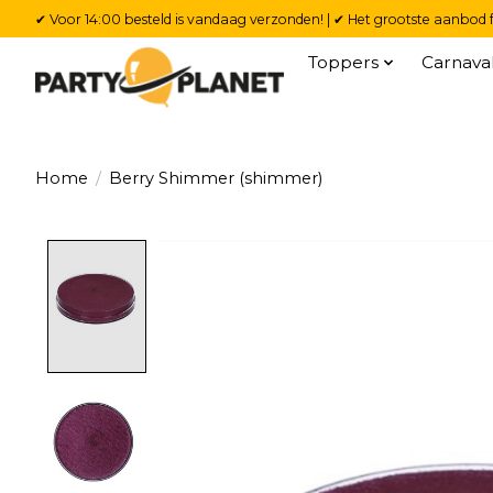
✔ Voor 14:00 besteld is vandaag verzonden! | ✔ Het grootste aanbod f
Toppers
Carnava
Home
/
Berry Shimmer (shimmer)
Product image slideshow Items