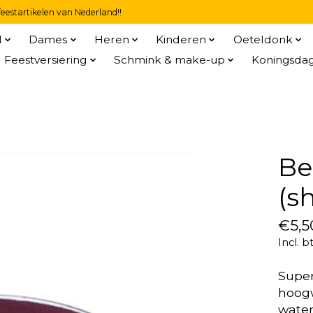
eestartikelen van Nederland!!
l
Dames
Heren
Kinderen
Oeteldonk
Feestversiering
Schmink & make-up
Koningsda
Be
(s
€5,5
Incl. b
Super
hoogw
water