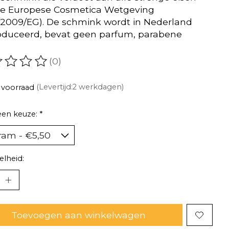
de Europese Cosmetica Wetgeving
/2009/EG). De schmink wordt in Nederland
duceerd, bevat geen parfum, parabene
(0)
oordeling van dit product is
0
van de 5
 voorraad
(Levertijd:2 werkdagen)
een keuze:
*
lheid:
Toevoegen aan winkelwagen