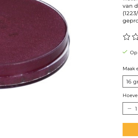
van 
(1223
gepro
De be
Op
Maak 
Hoevee